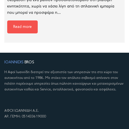
δέσμευση για ένα μέλλον προσανατολισμένο στη βιώσιμη
κινητικότητα, χωρίς να χάσει λίγη από τη σπλαχνική εμπειρία
που μπορεί να προσφέρει η...
Read more
IOANNIDIS
BROS
Η Αφοί Ιωαννίδη διατηρεί την αξιοπιστία των υπηρεσιών της στο χώρο του
αυτοκινήτου από το 1986. Με στόχο τον απόλυτο σεβασμό απέναντι στον
πελάτη παρέχουμε υπηρεσίες όπως πώληση καινούργιων και μεταχειρισμένων
αυτοκινήτων καθώς και Service, ανταλλακτικά, φανοποιείο και ασφάλειες.
ΑΦΟΙ ΙΩΑΝΝΙΔΗ Α.Ε.
ΑΡ. ΓΕΜΗ: 051433619000