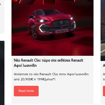
ά
Νέο Renault Clio: τώρα στις εκθέσεις Renault
Αφοί Ιωαννίδη
A
Απόκτησε το νέο Renault Clio στην Αφοί Ιωαννίδη
Α
από 20.900€ ή 199€/μήνα*!
τ
Read more