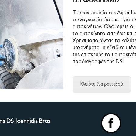
DS Φανοποιείο
Το φανοποιείο της Αφοί Ιω
τεχνογνωσία όσο και για τ
αυτοκινήτων. Όλοι εμείς ο
το αυτοκίνητό σας έως και 
Χρησιμοποιώντας τα καλύτε
μηχανήματα, η εξειδικευμέν
της επισκευής του αυτοκιν
προδιαγραφές της DS.
Κλείστε ένα ραντεβού
ης DS Ioannidis Bros