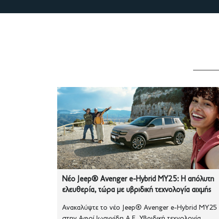
Νέο Jeep® Avenger e-Hybrid MY25: Η απόλυτη
ελευθερία, τώρα με υβριδική τεχνολογία αιχμής
Ανακαλύψτε το νέο Jeep® Avenger e-Hybrid MY25
στην Αφοί Ιωαννίδη Α.Ε. Υβριδική τεχνολογία,