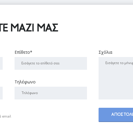
Ε ΜΑΖΊ ΜΑΣ
Επίθετο*
Σχόλια
Τηλέφωνο
ά email