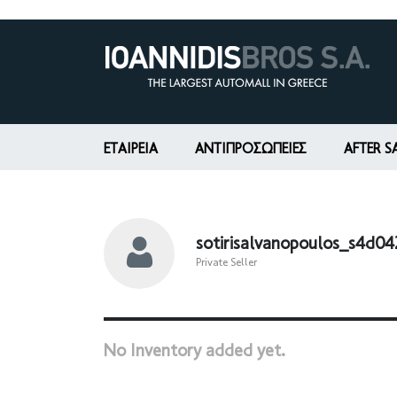
ΕΤΑΙΡΕΊΑ
ΑΝΤΙΠΡΟΣΩΠΕΙΕΣ
AFTER S
sotirisalvanopoulos_s4d0
Private Seller
No Inventory added yet.