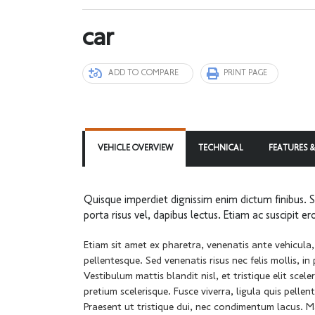
car
ADD TO COMPARE
PRINT PAGE
VEHICLE OVERVIEW
TECHNICAL
FEATURES &
Quisque imperdiet dignissim enim dictum finibus. S
porta risus vel, dapibus lectus. Etiam ac suscipit 
Etiam sit amet ex pharetra, venenatis ante vehicula
pellentesque. Sed venenatis risus nec felis mollis, i
Vestibulum mattis blandit nisl, et tristique elit scel
pretium scelerisque. Fusce viverra, ligula quis pelle
Praesent ut tristique dui, nec condimentum lacus. M