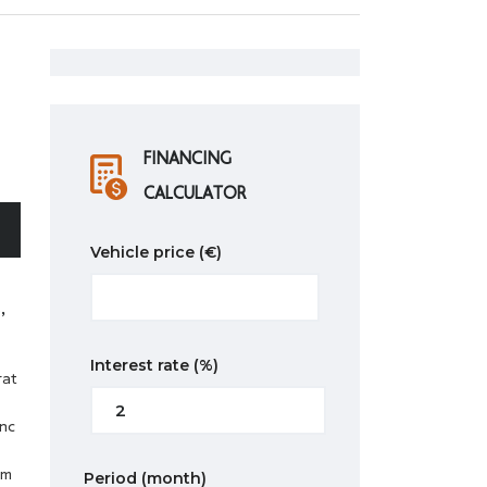
FINANCING
CALCULATOR
Vehicle price
(€)
,
Interest rate
(%)
rat
unc
am
Period
(month)