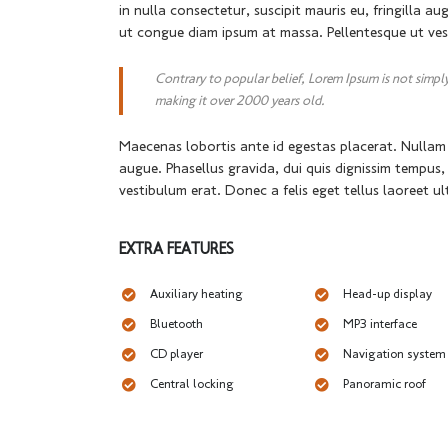
in nulla consectetur, suscipit mauris eu, fringilla au
ut congue diam ipsum at massa. Pellentesque ut ves
Contrary to popular belief, Lorem Ipsum is not simply 
making it over 2000 years old.
Maecenas lobortis ante id egestas placerat. Nullam at
augue. Phasellus gravida, dui quis dignissim tempus,
vestibulum erat. Donec a felis eget tellus laoreet ult
EXTRA FEATURES
Auxiliary heating
Head-up display
Bluetooth
MP3 interface
CD player
Navigation system
Central locking
Panoramic roof