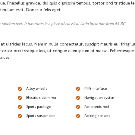
gue. Phasellus gravida, dui quis dignissim tempus, tortor orci tristique le
tibulum erat. Donec a felis eget
random text. It has roots in a piece of classical Latin literature from 45 BC,
 ultricies lacus. Nam in nulla consectetur, suscipit mauris eu, fringill
 tortor orci tristique leo, ut congue diam ipsum at massa. Pellentesque
rices.
Alloy wheels
MP3 interface
Electric side mirror
Navigation system
Sports package
Panoramic roof
Sports suspension
Parking sensors