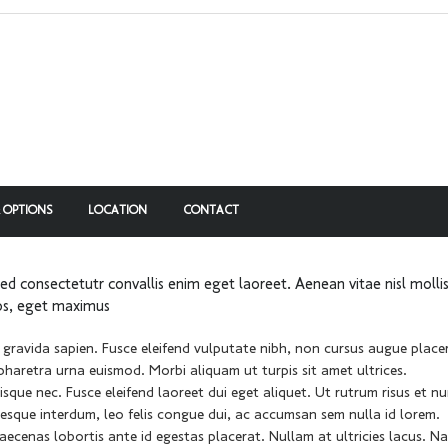
 OPTIONS
LOCATION
CONTACT
ed consectetutr convallis enim eget laoreet. Aenean vitae nisl mollis
eros, eget maximus
, gravida sapien. Fusce eleifend vulputate nibh, non cursus augue place
n pharetra urna euismod. Morbi aliquam ut turpis sit amet ultrices.
erisque nec. Fusce eleifend laoreet dui eget aliquet. Ut rutrum risus et n
ntesque interdum, leo felis congue dui, ac accumsan sem nulla id lorem.
aecenas lobortis ante id egestas placerat. Nullam at ultricies lacus. N