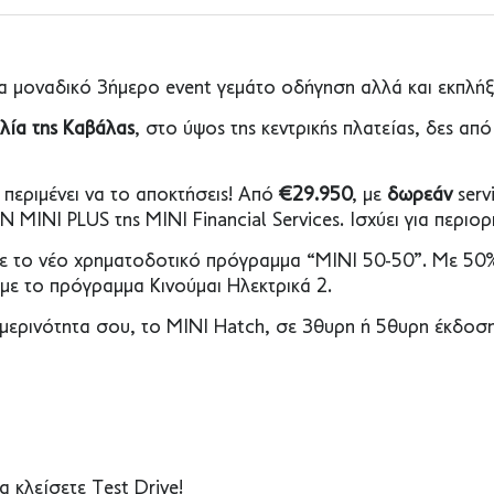
 μοναδικό 3ήμερο event γεμάτο οδήγηση αλλά και εκπλήξε
αλία της Καβάλας
, στο ύψος της κεντρικής πλατείας, δες απ
περιμένει να το αποκτήσεις! Από
€29.950
, με
δωρεάν
serv
MINI PLUS της MINI Financial Services. Ισχύει για περιο
 με το νέο χρηματοδοτικό πρόγραμμα “ΜΙΝΙ 50-50”. Με 5
με το πρόγραμμα Κινούμαι Ηλεκτρικά 2.
ημερινότητα σου, το MINI Hatch, σε 3θυρη ή 5θυρη έκδοση
α κλείσετε Test Drive!