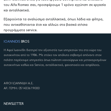
του Alfa Romeo σας, προσφέρουμε 1 χρόνo εγγύηση σε εργασία
και ανταλλακτικά.
Εξαιρούνται τα αναλώσιμα ανταλλακτικά, όπως λάδια και φίλτρα,
που αντικαθίστανται έτσι και αλλιώς στα βασικά ετήσια
προγράμματα service.
IOANNIDIS
BROS
Η Αφοί Ιωαννίδη διατηρεί την αξιοπιστία των υπηρεσιών της στο χώρο του
αυτοκινήτου από το 1986. Με στόχο τον απόλυτο σεβασμό απέναντι στον
πελάτη παρέχουμε υπηρεσίες όπως πώληση καινούργιων και μεταχειρισμένων
αυτοκινήτων καθώς και Service, ανταλλακτικά, φανοποιείο και ασφάλειες.
ΑΦΟΙ ΙΩΑΝΝΙΔΗ Α.Ε.
ΑΡ. ΓΕΜΗ: 051433619000
NEWSLETTER