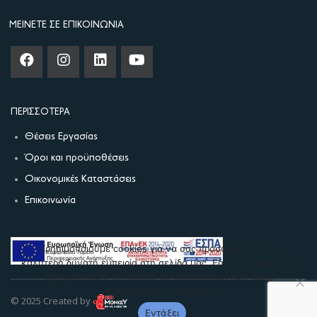
ΜΕΊΝΕΤΕ ΣΕ ΕΠΙΚΟΙΝΩΝΊΑ
ΠΕΡΙΣΣΌΤΕΡΑ
Θέσεις Εργασίας
Όροι και προϋποθέσεις
Οικονομικές Καταστάσεις
Επικοινωνία
Χρησιμοποιούμε cookies για να σας προσφέρουμε την
καλύτερη δυνατή εμπειρία στη σελίδα μας. Εάν συνεχίσετε να
χρησιμοποιείτε τη σελίδα, θα υποθέσουμε πως είστε
ικανοποιημένοι με αυτό.
© 2025 Created by
Εντάξει