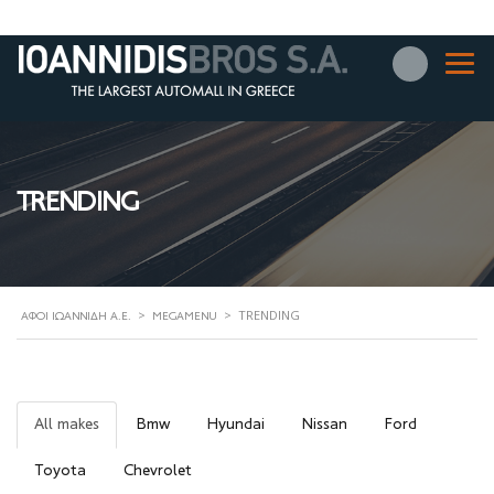
TRENDING
>
>
TRENDING
ΑΦΟΊ ΙΩΑΝΝΊΔΗ Α.Ε.
MEGAMENU
All makes
Bmw
Hyundai
Nissan
Ford
Toyota
Chevrolet