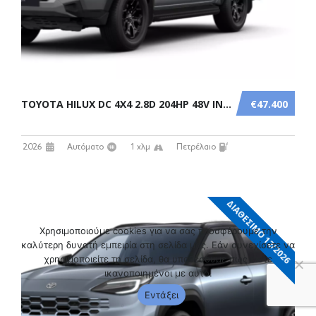
TOYOTA HILUX DC 4X4 2.8D 204HP 48V INVINCIBLE A/T
€47.400
2026
Αυτόματο
1 χλμ
Πετρέλαιο
ΔΙΑΘΕΣΙΜΟ 12/2026
Χρησιμοποιούμε cookies για να σας προσφέρουμε την
καλύτερη δυνατή εμπειρία στη σελίδα μας. Εάν συνεχίσετε να
χρησιμοποιείτε τη σελίδα, θα υποθέσουμε πως είστε
ικανοποιημένοι με αυτό.
Εντάξει