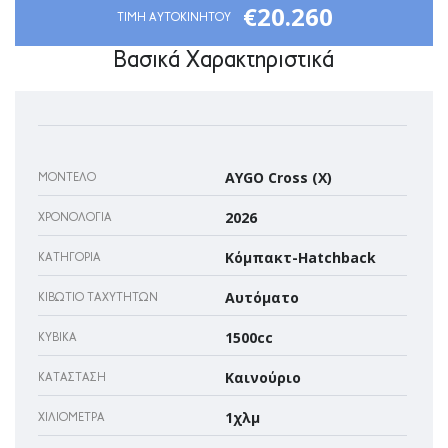
€20.260
TIMH AYTOKINHTOY
Βασικά Χαρακτηριστικά
AYGO Cross (X)
ΜΟΝΤΈΛΟ
2026
ΧΡΟΝΟΛΟΓΊΑ
Κόμπακτ-Hatchback
ΚΑΤΗΓΟΡΊΑ
Αυτόματο
ΚΙΒΏΤΙΟ ΤΑΧΥΤΉΤΩΝ
1500cc
ΚΥΒΙΚΆ
Καινούριο
ΚΑΤΆΣΤΑΣΗ
1χλμ
ΧΙΛΙΌΜΕΤΡΑ