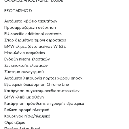
ΟΦΕΛΟΣ ΑΠΟΣΥΡΣΗΣ: 1.000€
ΕΞΟΠΛΙΣΜΟΣ:
Αυτόματο κιβώτιο ταχυτήτων
Προσαρμοζόμενη ανάρτηση
EU-specific additional contents
Σπορ δερμάτινο τιμόνι αερόσακος
BMW ελ.μετ.ζάντα ακτίνων W 632
Μπουλόνια ασφαλείας
Ένδειξη πίεσης ελαστικών
Σετ επισκευής ελαστικών
Σύστημα συναγερμού
Αυτόματη λειτουργία πόρτας χώρου αποσκ.
Εξωτερική διακόσμηση Chrome Line
Κατάργηση συγκεκριμ.σχεδιαστ.στοιχείων
BMW κλειδί με οθόνη
Κατάργηση πρόσθετης επιγραφής εξωτερικά
Γυάλινη οροφή ηλεκτρική
Κουρτινάκι πίσω/πλευρικό
Φιμέ τζάμια