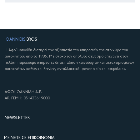
IOANNIDIS
BROS
Η Αφοί Ιωαννίδη διατηρεί την αξιοπιστία των υπηρεσιών της στο χώρο του
αυτοκινήτου από το 1986. Με στόχο τον απόλυτο σεβασμό απέναντι στον
πελάτη παρέχουμε υπηρεσίες όπως πώληση καινούργιων και μεταχειρισμένων
αυτοκινήτων καθώς και Service, ανταλλακτικά, φανοποιείο και ασφάλειες.
ΑΦΟΙ ΙΩΑΝΝΙΔΗ Α.Ε.
ΑΡ. ΓΕΜΗ: 051433619000
NEWSLETTER
ΜΕΊΝΕΤΕ ΣΕ ΕΠΙΚΟΙΝΩΝΊΑ