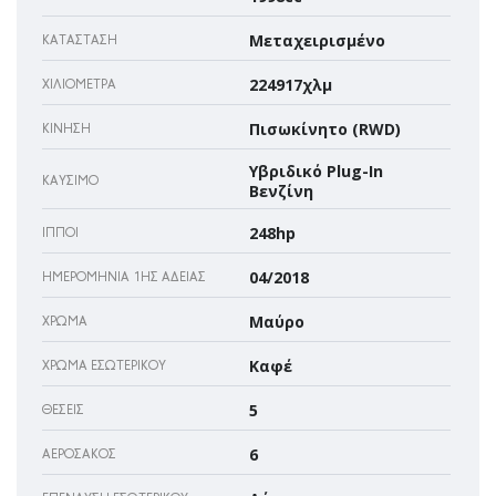
Μεταχειρισμένο
ΚΑΤΆΣΤΑΣΗ
224917χλμ
ΧΙΛΙΌΜΕΤΡΑ
Πισωκίνητο (RWD)
ΚΊΝΗΣΗ
Υβριδικό Plug-In
ΚΑΎΣΙΜΟ
Βενζίνη
248hp
ΊΠΠΟΙ
04/2018
ΗΜΕΡΟΜΗΝΊΑ 1ΗΣ ΆΔΕΙΑΣ
Μαύρο
ΧΡΏΜΑ
Καφέ
ΧΡΏΜΑ ΕΣΩΤΕΡΙΚΟΎ
5
ΘΈΣΕΙΣ
6
ΑΕΡΌΣΑΚΌΣ