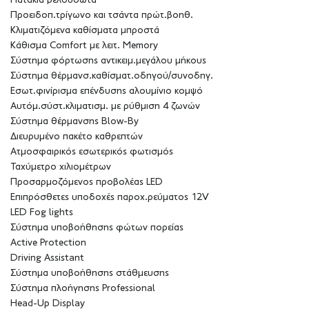
Πατάκια βελουδωτά
Προειδοπ.τρίγωνο και τσάντα πρώτ.βοηθ.
Κλιματιζόμενα καθίσματα μπροστά
Κάθισμα Comfort με λειτ. Memory
Σύστημα φόρτωσης αντικειμ.μεγάλου μήκους
Σύστημα θέρμανσ.καθίσματ.οδηγού/συνοδηγ.
Εσωτ.φινίρισμα επένδυσης αλουμίνιο κομψό
Αυτόμ.σύστ.κλιματισμ. με ρύθμιση 4 ζωνών
Σύστημα θέρμανσης Blow-By
Διευρυμένο πακέτο καθρεπτών
Ατμοσφαιρικός εσωτερικός φωτισμός
Ταχύμετρο χιλιομέτρων
Προσαρμοζόμενος προβολέας LED
Επιπρόσθετες υποδοχές παροχ.ρεύματος 12V
LED Fog lights
Σύστημα υποβοήθησης φώτων πορείας
Active Protection
Driving Assistant
Σύστημα υποβοήθησης στάθμευσης
Σύστημα πλοήγησης Professional
Head-Up Display