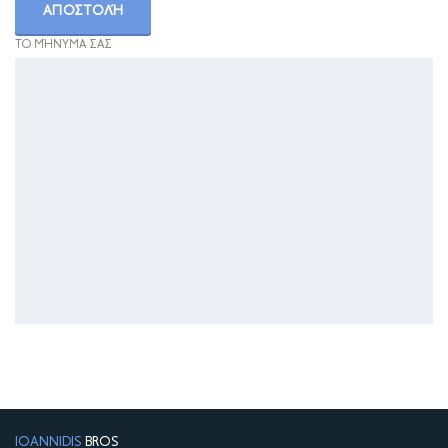
ΤΟ ΜΉΝΥΜΑ ΣΑΣ
IOANNIDIS
BROS