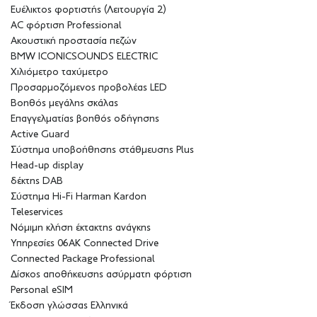
Ευέλικτος φορτιστής (Λειτουργία 2)
AC φόρτιση Professional
Ακουστική προστασία πεζών
BMW ICONICSOUNDS ELECTRIC
Χιλιόμετρο ταχύμετρο
Προσαρμοζόμενος προβολέας LED
Βοηθός μεγάλης σκάλας
Επαγγελματίας βοηθός οδήγησης
Active Guard
Σύστημα υποβοήθησης στάθμευσης Plus
Head-up display
δέκτης DAB
Σύστημα Hi-Fi Harman Kardon
Teleservices
Νόμιμη κλήση έκτακτης ανάγκης
Υπηρεσίες 06AK Connected Drive
Connected Package Professional
Δίσκος αποθήκευσης ασύρματη φόρτιση
Personal eSIM
Έκδοση γλώσσας Ελληνικά