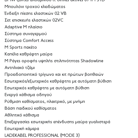
BMW ζάντες αλουμινίου lt διπλές ακτίνες 871M STD
Μπουλόνι τροχού κλειδώματος
Ένδειξη πίεσης ελαστικών 02 VB
Σετ επισκευής ελαστικών 02VC
Adaptive M πλαίσιο
Σύστημα συναγερμού
Σύστημα Comfort Access
M Sports πακέτο
Καπέλα καθρέφτη μαύρα
M Ράγες οροφής υψηλής στιλπνότητας Shadowline
Αντηλιακό τζάμι
Προειδοποιητικό τρίγωνο και κιτ πρώτων βοηθειών
Εσωτερικός/εξωτερικός καθρέφτης με αυτόματη βύθιση
Εσωτερικός καθρέφτης με αυτόματη βύθιση
Ενεργό κάθισμα οδηγού
Ρύθμιση καθίσματος, ηλεκτρικό, με μνήμη
Βάση παιδικού καθίσματος
Αθλητικό κάθισμα
Επεξεργασίες εσωτερικής επένδυσης μαύρα γυαλιστερά
Εσωτερική κάμερα
LADEKABEL PROFESSIONAL (MODE 3)