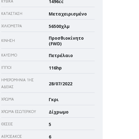
1496cc
ΚΥΒΙΚΆ
Μεταχειρισμένο
ΚΑΤΆΣΤΑΣΗ
56500χλμ
ΧΙΛΙΌΜΕΤΡΑ
Προσθιοκίνητο
ΚΊΝΗΣΗ
(FWD)
Πετρέλαιο
ΚΑΎΣΙΜΟ
116hp
ΊΠΠΟΙ
ΗΜΕΡΟΜΗΝΊΑ 1ΗΣ
28/07/2022
ΆΔΕΙΑΣ
Γκρι
ΧΡΏΜΑ
Δίχρωμο
ΧΡΏΜΑ ΕΣΩΤΕΡΙΚΟΎ
5
ΘΈΣΕΙΣ
6
ΑΕΡΌΣΑΚΌΣ