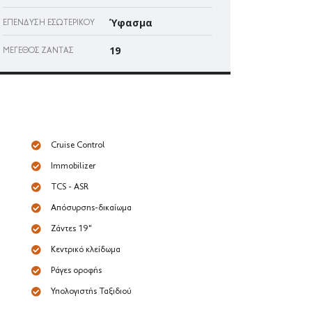
Ύφασμα
ΕΠΈΝΔΥΣΗ ΕΣΩΤΕΡΙΚΟΎ
19
ΜΈΓΕΘΟΣ ΖΆΝΤΑΣ
Cruise Control
Immobilizer
TCS - ASR
Απόσυρσης-δικαίωμα
Ζάντες 19"
Κεντρικό κλείδωμα
Ράγες οροφής
Υπολογιστής Ταξιδιού