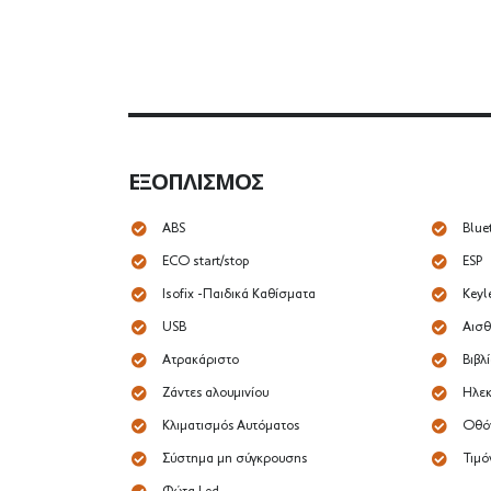
ΕΞΟΠΛΙΣΜΌΣ
ABS
Blue
ECO start/stop
ESP
Isofix -Παιδικά Καθίσματα
Keyl
USB
Αισθ
Ατρακάριστο
Βιβλί
Ζάντες αλουμινίου
Ηλεκ
Κλιματισμός Αυτόματος
Οθό
Σύστημα μη σύγκρουσης
Τιμό