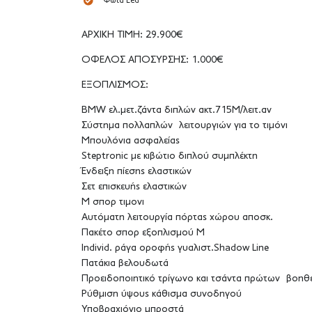
Φώτα Led
ΑΡΧΙΚΗ ΤΙΜΗ: 29.900€
ΟΦΕΛΟΣ ΑΠΟΣΥΡΣΗΣ: 1.000€
ΕΞΟΠΛΙΣΜΟΣ:
BMW ελ.μετ.ζάντα διπλών ακτ.715M/λειτ.αν
Σύστημα πολλαπλών λειτουργιών για το τιμόνι
Μπουλόνια ασφαλείας
Steptronic με κιβώτιο διπλού συμπλέκτη
Ένδειξη πίεσης ελαστικών
Σετ επισκευής ελαστικών
M σπορ τιμονι
Αυτόματη λειτουργία πόρτας χώρου αποσκ.
Πακέτο σπορ εξοπλισμού M
Individ. ράγα οροφής γυαλιστ.Shadow Line
Πατάκια βελουδωτά
Προειδοποιητικό τρίγωνο και τσάντα πρώτων βοηθ
Ρύθμιση ύψους κάθισμα συνοδηγού
Υποβραχιόνιο μπροστά