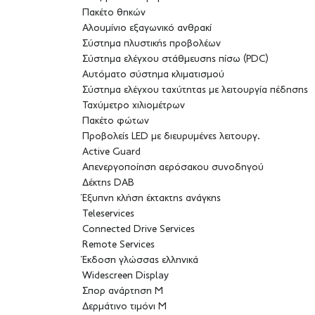
Πακέτο θηκών
Αλουμίνιο εξαγωνικό ανθρακί
Σύστημα πλυστικής προβολέων
Σύστημα ελέγχου στάθμευσης πίσω (PDC)
Αυτόματο σύστημα κλιματισμού
Σύστημα ελέγχου ταχύτητας με λειτουργία πέδησης
Ταχύμετρο χιλιομέτρων
Πακέτο φώτων
Προβολείς LED με διευρυμένες λειτουργ.
Active Guard
Απενεργοποίηση αερόσακου συνοδηγού
Δέκτης DAB
Έξυπνη κλήση έκτακτης ανάγκης
Teleservices
Connected Drive Services
Remote Services
Έκδοση γλώσσας ελληνικά
Widescreen Display
Σπορ ανάρτηση M
Δερμάτινο τιμόνι M