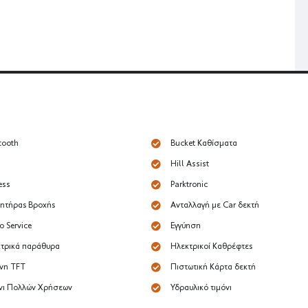
tooth
Bucket Καθίσματα
Hill Assist
ess
Parktronic
ητήρας Βροχής
Ανταλλαγή με Car δεκτή
ο Service
Εγγύηση
τρικά παράθυρα
Ηλεκτρικοί Καθρέφτες
νη TFT
Πιστωτική Κάρτα δεκτή
νι Πολλών Χρήσεων
Υδραυλικό τιμόνι