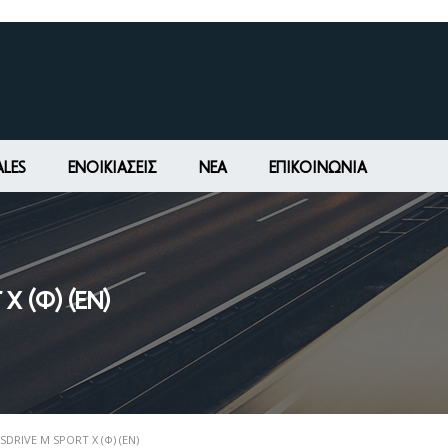
ALES
ΕΝΟΙΚΙΆΣΕΙΣ
ΝΕΑ
ΕΠΙΚΟΙΝΩΝΊΑ
X (Φ) (ΕΝ)
SDRIVE M SPORT X (Φ) (ΕΝ)