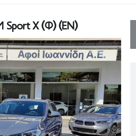
 Sport X (Φ) (ΕΝ)