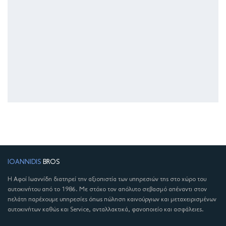
IOANNIDIS
BROS
Η Αφοί Ιωαννίδη διατηρεί την αξιοπιστία των υπηρεσιών της στο χώρο του
αυτοκινήτου από το 1986. Με στόχο τον απόλυτο σεβασμό απέναντι στον
πελάτη παρέχουμε υπηρεσίες όπως πώληση καινούργιων και μεταχειρισμένων
αυτοκινήτων καθώς και Service, ανταλλακτικά, φανοποιείο και ασφάλειες.