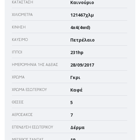
Καινούριο
ΚΑΤΆΣΤΑΣΗ
121467χλμ
ΧΙΛΙΌΜΕΤΡΑ
4x4(4wd)
ΚΊΝΗΣΗ
Πετρέλαιο
ΚΑΎΣΙΜΟ
231hp
ΊΠΠΟΙ
28/09/2017
ΗΜΕΡΟΜΗΝΊΑ 1ΗΣ ΆΔΕΙΑΣ
Γκρι
ΧΡΏΜΑ
Καφέ
ΧΡΏΜΑ ΕΣΩΤΕΡΙΚΟΎ
5
ΘΈΣΕΙΣ
7
ΑΕΡΌΣΑΚΌΣ
Δέρμα
ΕΠΈΝΔΥΣΗ ΕΣΩΤΕΡΙΚΟΎ
19
ΜΈΓΕΘΟΣ ΖΆΝΤΑΣ