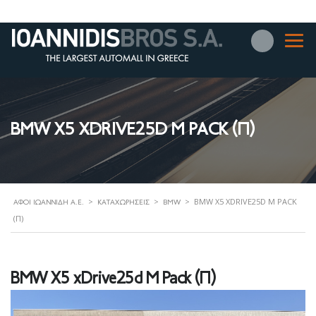
BMW X5 XDRIVE25D M PACK (Π)
>
>
>
BMW X5 XDRIVE25D M PACK
ΑΦΟΊ ΙΩΑΝΝΊΔΗ Α.Ε.
ΚΑΤΑΧΩΡΉΣΕΙΣ
BMW
(Π)
BMW X5 xDrive25d M Pack (Π)