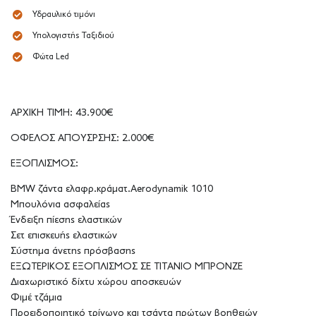
Υδραυλικό τιμόνι
Υπολογιστής Ταξιδιού
Φώτα Led
ΑΡΧΙΚΗ ΤΙΜΗ: 43.900€
ΟΦΕΛΟΣ ΑΠΟΥΣΡΣΗΣ: 2.000€
ΕΞΟΠΛΙΣΜΟΣ:
BMW ζάντα ελαφρ.κράματ.Aerodynamik 1010
Μπουλόνια ασφαλείας
Ένδειξη πίεσης ελαστικών
Σετ επισκευής ελαστικών
Σύστημα άνετης πρόσβασης
ΕΞΩΤΕΡΙΚΟΣ ΕΞΟΠΛΙΣΜΟΣ ΣΕ ΤΙΤΑΝΙΟ ΜΠΡΟΝΖΕ
Διαχωριστικό δίχτυ χώρου αποσκευών
Φιμέ τζάμια
Προειδοποιητικό τρίγωνο και τσάντα πρώτων βοηθειών