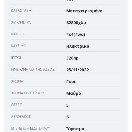
Μεταχειρισμένο
ΚΑΤΆΣΤΑΣΗ
82800χλμ
ΧΙΛΙΌΜΕΤΡΑ
4x4(4wd)
ΚΊΝΗΣΗ
Ηλεκτρικό
ΚΑΎΣΙΜΟ
326hp
ΊΠΠΟΙ
25/11/2022
ΗΜΕΡΟΜΗΝΊΑ 1ΗΣ ΆΔΕΙΑΣ
Γκρι
ΧΡΏΜΑ
Μαύρο
ΧΡΏΜΑ ΕΣΩΤΕΡΙΚΟΎ
5
ΘΈΣΕΙΣ
6
ΑΕΡΌΣΑΚΌΣ
Ύφασμα
ΕΠΈΝΔΥΣΗ ΕΣΩΤΕΡΙΚΟΎ