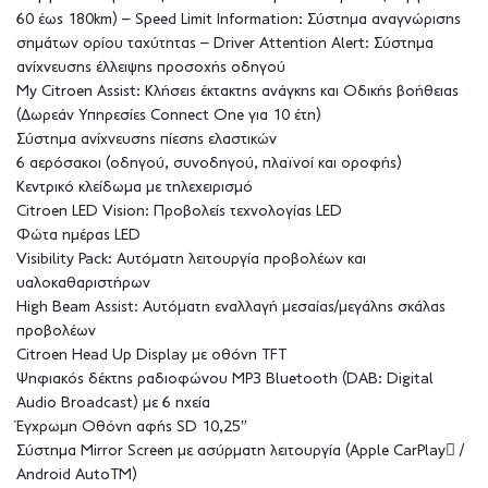
60 έως 180km) – Speed Limit Information: Σύστημα αναγνώρισης
σημάτων ορίου ταχύτητας – Driver Attention Alert: Σύστημα
ανίχνευσης έλλειψης προσοχής οδηγού
My Citroen Αssist: Κλήσεις έκτακτης ανάγκης και Οδικής βοήθειας
(Δωρεάν Υπηρεσίες Connect One για 10 έτη)
Σύστημα ανίχνευσης πίεσης ελαστικών
6 αερόσακοι (οδηγού, συνοδηγού, πλαϊνοί και οροφής)
Κεντρικό κλείδωμα με τηλεχειρισμό
Citroen LED Vision: Προβολείς τεχνολογίας LED
Φώτα ημέρας LED
Visibility Pack: Αυτόματη λειτουργία προβολέων και
υαλοκαθαριστήρων
High Beam Assist: Αυτόματη εναλλαγή μεσαίας/μεγάλης σκάλας
προβολέων
Citroen Head Up Display με οθόνη TFT
Ψηφιακός δέκτης ραδιοφώνου MP3 Bluetooth (DAB: Digital
Audio Broadcast) με 6 ηχεία
Έγχρωμη Οθόνη αφής SD 10,25″
Σύστημα Mirror Screen με ασύρματη λειτουργία (Apple CarPlay /
Android AutoTM)