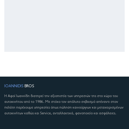
IOANNIDIS
BROS
Η Αφοί Ιωαννίδη διατηρεί την αξιοπιστία των υπηρεσιών της στο χώρο του
αυτοκινήτου από το 1986. Με στόχο τον απόλυτο σεβασμό απέναντι στον
πελάτη παρέχουμε υπηρεσίες όπως πώληση καινούργιων και μεταχειρισμένων
αυτοκινήτων καθώς και Service, ανταλλακτικά, φανοποιείο και ασφάλειες.