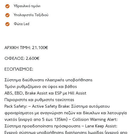
Υδραυλικό τιμόνι
Υπολογιστής Ταξιδιού
Φώτα Led
ΑΡΧΙΚΗ ΤΙΜΗ: 21.100€
ΟΦΕΛΟΣ: 2.600€
ΕΞΟΠΛΙΣΜΟΣ:
Σύστημα διεύθυνσης ηλεκτρικής υποβοήθησης
Τιμόνι ρυθμιζόμενο σε ύψος και βάθος
ABS, EBD, Brake Assist και ESP με Hill Assist
Περιοριστής και ρυθμιστής ταχύτητας
Pack Safety: – Active Safety Brake: Σύστημα αυτόματου
φρεναρίσματος με αναγνώριση πεζών και δίκυκλων και λειτουργία
νυκτός (ενεργό απο 5 έως 135km) – Collision Warning Alert:
Σύστημα προειδοποίησης πρόσκρουσης – Lane Keep Assist:
Ενεργό σύστημα υποβοήθησης διατήρησης λωρίδας (ενεργό απο