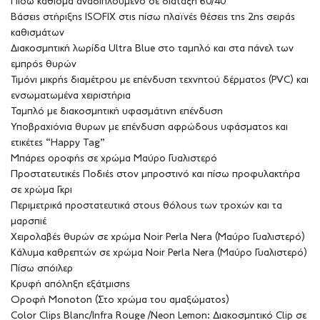
Πίσω κάθισμα αναδιπλούμενο σε διάταξη 60/40
Βάσεις στήριξης ISOFIX στις πίσω πλαϊνές θέσεις της 2ης σειράς
καθισμάτων
Διακοσμητική λωρίδα Ultra Blue στο ταμπλό και στα πάνελ των
εμπρός θυρών
Τιμόνι μικρής διαμέτρου με επένδυση τεχνητού δέρματος (PVC) και
ενσωματωμένα χειριστήρια
Ταμπλό με διακοσμητική υφασμάτινη επένδυση
Υποβραχιόνια θυρων με επένδυση αφρώδους υφάσματος και
ετικέτες “Happy Tag”
Μπάρες οροφής σε χρώμα Μαύρο Γυαλιστερό
Προστατευτικές Ποδιές στον μπροστινό και πίσω προφυλακτήρα
σε χρώμα Γκρι
Περιμετρικά προστατευτικά στους θόλους των τροχών και τα
μαρσπιέ
Χειρολαβές θυρών σε χρώμα Noir Perla Nera (Μαύρο Γυαλιστερό)
Κάλυμα καθρεπτών σε χρώμα Noir Perla Nera (Μαύρο Γυαλιστερό)
Πίσω σπόιλερ
Κρυφή απόληξη εξάτμισης
Οροφή Monoton (Στο χρώμα του αμαξώματος)
Color Clips Blanc/Infra Rouge /Neon Lemon: Διακοσμητικό Clip σε