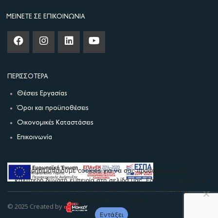
ΜΕΊΝΕΤΕ ΣΕ ΕΠΙΚΟΙΝΩΝΊΑ
ΠΕΡΙΣΣΌΤΕΡΑ
Θέσεις Εργασίας
Όροι και προϋποθέσεις
Οικονομικές Καταστάσεις
Επικοινωνία
Χρησιμοποιούμε cookies για να σας προσφέρουμε την
καλύτερη δυνατή εμπειρία στη σελίδα μας. Εάν συνεχίσετε να
χρησιμοποιείτε τη σελίδα, θα υποθέσουμε πως είστε
ικανοποιημένοι με αυτό.
© 2025 Created by
Εντάξει