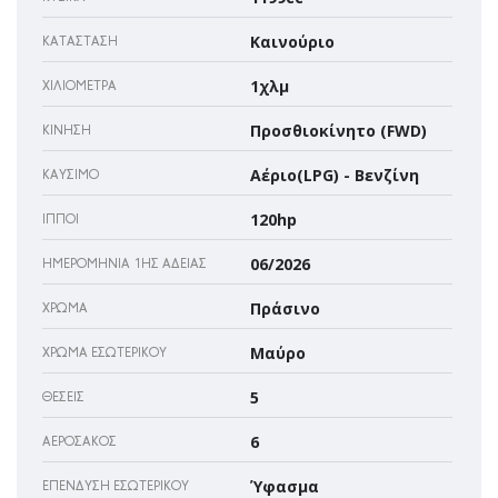
Καινούριο
ΚΑΤΆΣΤΑΣΗ
1χλμ
ΧΙΛΙΌΜΕΤΡΑ
Προσθιοκίνητο (FWD)
ΚΊΝΗΣΗ
Αέριο(LPG) - Βενζίνη
ΚΑΎΣΙΜΟ
120hp
ΊΠΠΟΙ
06/2026
ΗΜΕΡΟΜΗΝΊΑ 1ΗΣ ΆΔΕΙΑΣ
Πράσινο
ΧΡΏΜΑ
Μαύρο
ΧΡΏΜΑ ΕΣΩΤΕΡΙΚΟΎ
5
ΘΈΣΕΙΣ
6
ΑΕΡΌΣΑΚΌΣ
Ύφασμα
ΕΠΈΝΔΥΣΗ ΕΣΩΤΕΡΙΚΟΎ