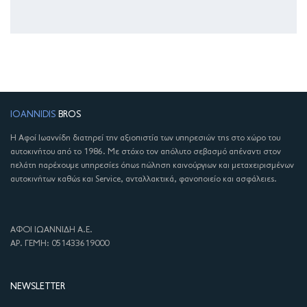
IOANNIDIS
BROS
Η Αφοί Ιωαννίδη διατηρεί την αξιοπιστία των υπηρεσιών της στο χώρο του
αυτοκινήτου από το 1986. Με στόχο τον απόλυτο σεβασμό απέναντι στον
πελάτη παρέχουμε υπηρεσίες όπως πώληση καινούργιων και μεταχειρισμένων
αυτοκινήτων καθώς και Service, ανταλλακτικά, φανοποιείο και ασφάλειες.
ΑΦΟΙ ΙΩΑΝΝΙΔΗ Α.Ε.
ΑΡ. ΓΕΜΗ: 051433619000
NEWSLETTER