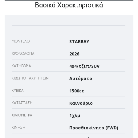
Βασικά Χαρακτηριστικά
STARRAY
ΜΟΝΤΈΛΟ
2026
ΧΡΟΝΟΛΟΓΊΑ
4x4/τζιπ/SUV
ΚΑΤΗΓΟΡΊΑ
Αυτόματο
ΚΙΒΏΤΙΟ ΤΑΧΥΤΉΤΩΝ
1500cc
ΚΥΒΙΚΆ
Καινούριο
ΚΑΤΆΣΤΑΣΗ
1χλμ
ΧΙΛΙΌΜΕΤΡΑ
Προσθιοκίνητο (FWD)
ΚΊΝΗΣΗ