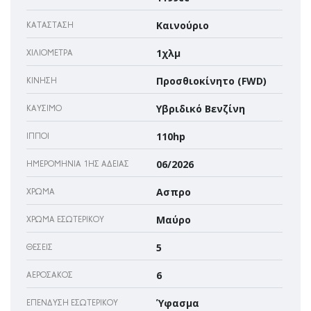
Καινούριο
ΚΑΤΆΣΤΑΣΗ
1χλμ
ΧΙΛΙΌΜΕΤΡΑ
Προσθιοκίνητο (FWD)
ΚΊΝΗΣΗ
Υβριδικό Βενζίνη
ΚΑΎΣΙΜΟ
110hp
ΊΠΠΟΙ
06/2026
ΗΜΕΡΟΜΗΝΊΑ 1ΗΣ ΆΔΕΙΑΣ
Ασπρο
ΧΡΏΜΑ
Μαύρο
ΧΡΏΜΑ ΕΣΩΤΕΡΙΚΟΎ
5
ΘΈΣΕΙΣ
6
ΑΕΡΌΣΑΚΌΣ
Ύφασμα
ΕΠΈΝΔΥΣΗ ΕΣΩΤΕΡΙΚΟΎ