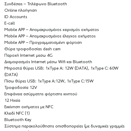
Συνδέσεις – Τηλέφωνο Bluetooth
Online πλοήγηση
ID Accounts
E-call
Mobile APP – Απομακρυσμένος χειρισμός οχήματος
Mobile APP – Απομακρυσμένος έλεγχος οχήματος
Mobile APP – Προγραμματισμένη φόρτιση
Θύρα τροφοδοσίας dash cam
Παροχή Internet μεσω 4G
Διαμοιρασμός Internet μέσω Wifi και Bluetooth
Μπροστά θύρες USB: 1xType A: 12W (DATA), 1xType C: 60W
(DATA)
Πίσω θύρες USB: 1xType A:12W, 1xType C:15W
Τροφοδοσία 12V
Επιφάνεια ασύρματης φόρτισης κινητού
12 Ηχεία
Εκκίνηση οχήματος με NFC
Κλειδί NFC (1)
Bluetooth Key
Σύστημα παρακολούθησης οπισθοπορείας (με δυναμικές γραμμές