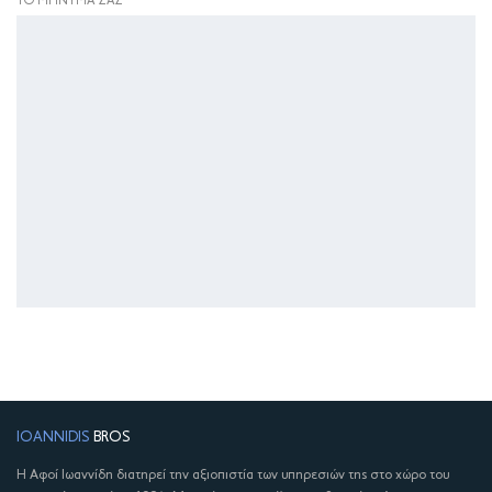
ΤΟ ΜΉΝΥΜΑ ΣΑΣ
IOANNIDIS
BROS
Η Αφοί Ιωαννίδη διατηρεί την αξιοπιστία των υπηρεσιών της στο χώρο του