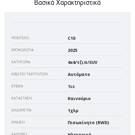
Βασικά Χαρακτηριστικά
C10
ΜΟΝΤΈΛΟ
2025
ΧΡΟΝΟΛΟΓΊΑ
4x4/τζιπ/SUV
ΚΑΤΗΓΟΡΊΑ
Αυτόματο
ΚΙΒΏΤΙΟ ΤΑΧΥΤΉΤΩΝ
1cc
ΚΥΒΙΚΆ
Καινούριο
ΚΑΤΆΣΤΑΣΗ
1χλμ
ΧΙΛΙΌΜΕΤΡΑ
Πισωκίνητο (RWD)
ΚΊΝΗΣΗ
Ηλεκτρικό
ΚΑΎΣΙΜΟ