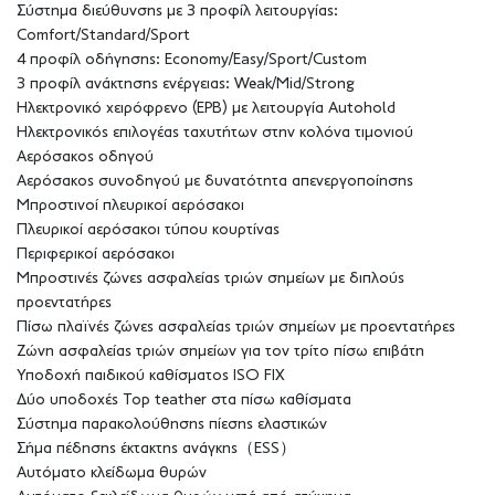
Σύστημα διεύθυνσης με 3 προφίλ λειτουργίας:
Comfort/Standard/Sport
4 προφίλ οδήγησης: Economy/Easy/Sport/Custom
3 προφίλ ανάκτησης ενέργειας: Weak/Mid/Strong
Ηλεκτρονικό χειρόφρενο (EPB) με λειτουργία Autohold
Ηλεκτρονικός επιλογέας ταχυτήτων στην κολόνα τιμονιού
Αερόσακος οδηγού
Αερόσακος συνοδηγού με δυνατότητα απενεργοποίησης
Μπροστινοί πλευρικοί αερόσακοι
Πλευρικοί αερόσακοι τύπου κουρτίνας
Περιφερικοί αερόσακοι
Μπροστινές ζώνες ασφαλείας τριών σημείων με διπλούς
προεντατήρες
Πίσω πλαϊνές ζώνες ασφαλείας τριών σημείων με προεντατήρες
Ζώνη ασφαλείας τριών σημείων για τον τρίτο πίσω επιβάτη
Υποδοχή παιδικού καθίσματος ISO FIX
Δύο υποδοχές Top teather στα πίσω καθίσματα
Σύστημα παρακολούθησης πίεσης ελαστικών
Σήμα πέδησης έκτακτης ανάγκης（ESS）
Αυτόματο κλείδωμα θυρών