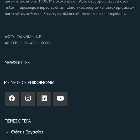
αυτοκινήτου από το 1986. Με στόχο τον απόλυτο σεβασμό απέναντι στον
πελάτη παρέχουμε υπηρεσίες όπως πώληση καινούργιων και μεταχειρισμένων
αυτοκινήτων καθώς και Service, ανταλλακτικά, φανοποιείο και ασφάλειες.
ΑΦΟΙ ΙΩΑΝΝΙΔΗ Α.Ε.
ΑΡ. ΓΕΜΗ: 051433619000
NEWSLETTER
ΜΕΊΝΕΤΕ ΣΕ ΕΠΙΚΟΙΝΩΝΊΑ
ΠΕΡΙΣΣΌΤΕΡΑ
Θέσεις Εργασίας