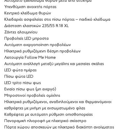
Αυτόματο ξεκλείδωμα θυρών μετά από ατύχημα
Υπενθύμιση ανοιχτής πόρτας
Κεντρικό κλείδωμα θυρών
Κλειδαριές ασφαλείας στις πίσω πόρτες – παιδικό κλείδωμα
Διάσταση ελαστικών 235/55 R18 XL
Ζάντες αλουμινίου
Προβολείς LED μπροστα
Αυτόματη ενεργοποίηση προβολέων
Ηλεκτρικά ρυθμιζόμενη δέσμη προβολέων
Λειτουργία Follow Me Home
Αυτόματη εναλλαγή μεταξύ μεγάλης και μεσαίας σκάλας
LED φώτα ημέρας
Πίσω φώτα LED
LED τρίτο πίσω φως
Ενιαίο πίσω φως (μη ενεργό)
Μπροστινοί προβολείς ομίχλης
Ηλεκτρικά ρυθμιζόμενοι, αναδιπλούμενοι και θερμαινόμενοι
καθρέφτες με μνήμη με ενσωματωμένο φλας
Καθρέφτες με αυτόματη ρύθμιση οπισθοπορείας
Πανοραμική ηλιοροφή με ηλεκτρικό σκίαστρο
Πόρτα χώρου αποσκευών με ηλεκτρικό διακόπτη ανοίγματος