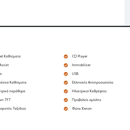
et Καθίσματα
CD Player
Assist
Immobilizer
o
USB
άτινα Καθίσματα
Ελληνικής Αντιπροσωπείας
τρικά παράθυρα
Ηλεκτρικοί Καθρέφτες
νη TFT
Προβολείς ομίχλης
ογιστής Ταξιδιού
Φώτα Xenon