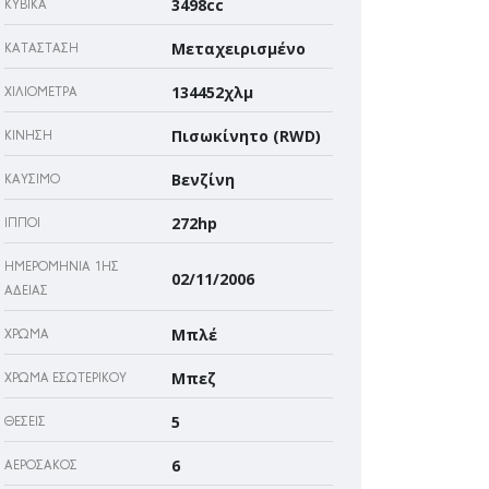
3498cc
ΚΥΒΙΚΆ
Μεταχειρισμένο
ΚΑΤΆΣΤΑΣΗ
134452χλμ
ΧΙΛΙΌΜΕΤΡΑ
Πισωκίνητο (RWD)
ΚΊΝΗΣΗ
Βενζίνη
ΚΑΎΣΙΜΟ
272hp
ΊΠΠΟΙ
ΗΜΕΡΟΜΗΝΊΑ 1ΗΣ
02/11/2006
ΆΔΕΙΑΣ
Μπλέ
ΧΡΏΜΑ
Μπεζ
ΧΡΏΜΑ ΕΣΩΤΕΡΙΚΟΎ
5
ΘΈΣΕΙΣ
6
ΑΕΡΌΣΑΚΌΣ