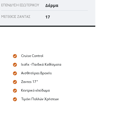
Δέρμα
ΕΠΈΝΔΥΣΗ ΕΣΩΤΕΡΙΚΟΎ
17
ΜΈΓΕΘΟΣ ΖΆΝΤΑΣ
Cruise Control
Isofix -Παιδικά Καθίσματα
Αισθητήρας Βροχής
Ζαντες 17"
Κεντρικό κλείδωμα
Τιμόνι Πολλών Χρήσεων