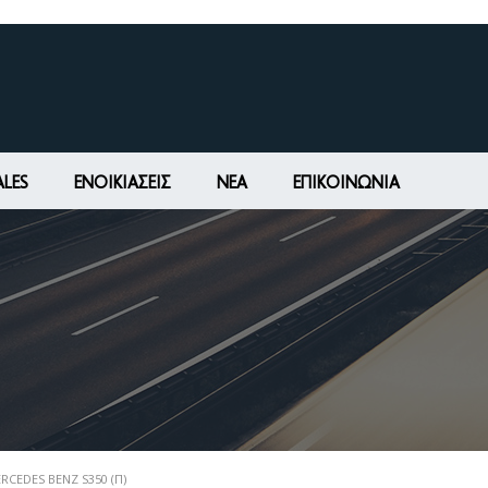
ALES
ΕΝΟΙΚΙΆΣΕΙΣ
ΝΕΑ
ΕΠΙΚΟΙΝΩΝΊΑ
RCEDES BENZ S350 (Π)