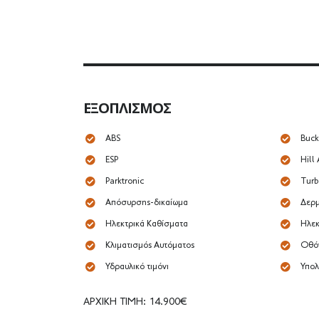
ΕΞΟΠΛΙΣΜΌΣ
ABS
Buck
ESP
Hill 
Parktronic
Turb
Απόσυρσης-δικαίωμα
Δερμ
Ηλεκτρικά Καθίσματα
Ηλεκ
Κλιματισμός Αυτόματος
Οθό
Υδραυλικό τιμόνι
Υπολ
ΑΡΧΙΚΗ ΤΙΜΗ: 14.900€