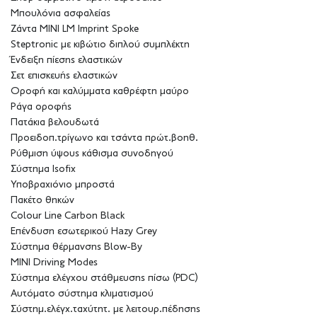
Μπουλόνια ασφαλείας
Ζάντα MINI LM Imprint Spoke
Steptronic με κιβώτιο διπλού συμπλέκτη
Ένδειξη πίεσης ελαστικών
Σετ επισκευής ελαστικών
Οροφή και καλύμματα καθρέφτη μαύρο
Ράγα οροφής
Πατάκια βελουδωτά
Προειδοπ.τρίγωνο και τσάντα πρώτ.βοηθ.
Ρύθμιση ύψους κάθισμα συνοδηγού
Σύστημα Isofix
Υποβραχιόνιο μπροστά
Πακέτο θηκών
Colour Line Carbon Black
Επένδυση εσωτερικού Hazy Grey
Σύστημα θέρμανσης Blow-By
MINI Driving Modes
Σύστημα ελέγχου στάθμευσης πίσω (PDC)
Αυτόματο σύστημα κλιματισμού
Σύστημ.ελέγχ.ταχύτητ. με λειτουρ.πέδησης