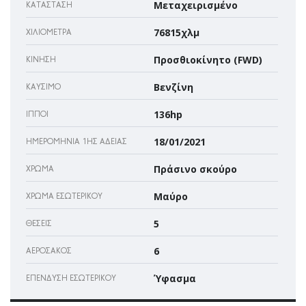
Μεταχειρισμένο
ΚΑΤΆΣΤΑΣΗ
76815χλμ
ΧΙΛΙΌΜΕΤΡΑ
Προσθιοκίνητο (FWD)
ΚΊΝΗΣΗ
Βενζίνη
ΚΑΎΣΙΜΟ
136hp
ΊΠΠΟΙ
18/01/2021
ΗΜΕΡΟΜΗΝΊΑ 1ΗΣ ΆΔΕΙΑΣ
Πράσινο σκούρο
ΧΡΏΜΑ
Μαύρο
ΧΡΏΜΑ ΕΣΩΤΕΡΙΚΟΎ
5
ΘΈΣΕΙΣ
6
ΑΕΡΌΣΑΚΌΣ
Ύφασμα
ΕΠΈΝΔΥΣΗ ΕΣΩΤΕΡΙΚΟΎ