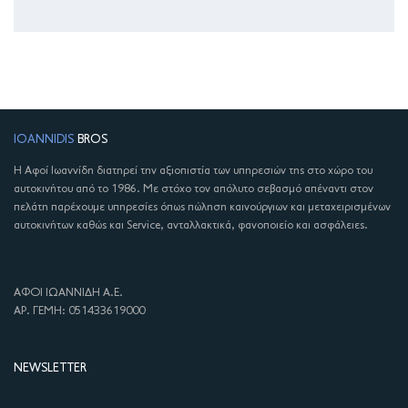
IOANNIDIS
BROS
Η Αφοί Ιωαννίδη διατηρεί την αξιοπιστία των υπηρεσιών της στο χώρο του
αυτοκινήτου από το 1986. Με στόχο τον απόλυτο σεβασμό απέναντι στον
πελάτη παρέχουμε υπηρεσίες όπως πώληση καινούργιων και μεταχειρισμένων
αυτοκινήτων καθώς και Service, ανταλλακτικά, φανοποιείο και ασφάλειες.
ΑΦΟΙ ΙΩΑΝΝΙΔΗ Α.Ε.
ΑΡ. ΓΕΜΗ: 051433619000
NEWSLETTER