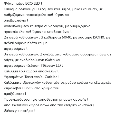
Φώτα ημέρα ECO LED l
Κάθισμα οδηγού ρυθμιζόμενο καθ΄ ύψος, μήκος και κλίση, με
ρυθμιζόμενο προσκέφαλο καθ’ ύψος και
υποβραχιόνιο l
Αναδιπλούμενο κάθισμα συνοδηγού, με ρυθμιζόμενο
προσκέφαλο καθ΄ύψος και υποβραχιόνιο l
2η σειρά καθισμάτων : 3 καθίσματα 60/40, με σύστημα ISOFIX, με
ανδιπλούμενη πλάτη και μη
αφαιρούμενα l
3η σειρά καθισμάτων: 2 ανεξάρτητα καθίσματα συρόμενα πάνω σε
ράγες, με αναδιπλούμενη πλάτη και
αφαιρούμενα (έκδοση 7θέσεων L2) l
Κάλυμμα του χώρου αποσκευών l
Υφασμάτινη Ταπετσαρία, Curitiba l
Καλύμματα εξωτερικών καθρεπτών σε μαύρο χρώμα και εξωτερικές
χειρολαβές θυρών στο χρώμα του
αμαξώματος l
Προεγκατάσταση για τοποθετηση μπαρων οροφής l
Αποθηκευτικός χώρος πάνω από την κεντρική κονσόλα l
Θήκες για ποτήρια l