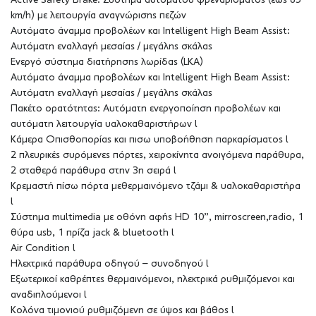
Active Safety Brake: Σύστημα αυτόματου φρεναρίσματος (έως 85
km/h) με λειτουργία αναγνώρισης πεζών
Αυτόματο άναμμα προβολέων και Intelligent High Beam Assist:
Αυτόματη εναλλαγή μεσαίας / μεγάλης σκάλας
Ενεργό σύστημα διατήρησης λωρίδας (LKA)
Αυτόματο άναμμα προβολέων και Intelligent High Beam Assist:
Αυτόματη εναλλαγή μεσαίας / μεγάλης σκάλας
Πακέτο ορατότητας: Αυτόματη ενεργοποίηση προβολέων και
αυτόματη λειτουργία υαλοκαθαριστήρων l
Κάμερα Οπισθοπορίας και πισω υποβοήθηση παρκαρίσματος l
2 πλευρικές συρόμενες πόρτες, χειροκίνητα ανοιγόμενα παράθυρα,
2 σταθερά παράθυρα στην 3η σειρά l
Κρεμαστή πίσω πόρτα μεθερμαινόμενο τζάμι & υαλοκαθαριστήρα
l
Σύστημα multimedia με οθόνη αφής HD 10”, mirroscreen,radio, 1
θύρα usb, 1 πρίζα jack & bluetooth l
Air Condition l
Ηλεκτρικά παράθυρα οδηγού – συνοδηγού l
Eξωτερικοί καθρέπτες θερμαινόμενοι, ηλεκτρικά ρυθμιζόμενοι και
αναδιπλούμενοι l
Κολόνα τιμονιού ρυθμιζόμενη σε ύψος και βάθος l