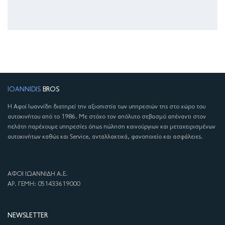
IOANNIDIS
BROS
Η Αφοί Ιωαννίδη διατηρεί την αξιοπιστία των υπηρεσιών της στο χώρο του
αυτοκινήτου από το 1986. Με στόχο τον απόλυτο σεβασμό απέναντι στον
πελάτη παρέχουμε υπηρεσίες όπως πώληση καινούργιων και μεταχειρισμένων
αυτοκινήτων καθώς και Service, ανταλλακτικά, φανοποιείο και ασφάλειες.
ΑΦΟΙ ΙΩΑΝΝΙΔΗ Α.Ε.
ΑΡ. ΓΕΜΗ: 051433619000
NEWSLETTER