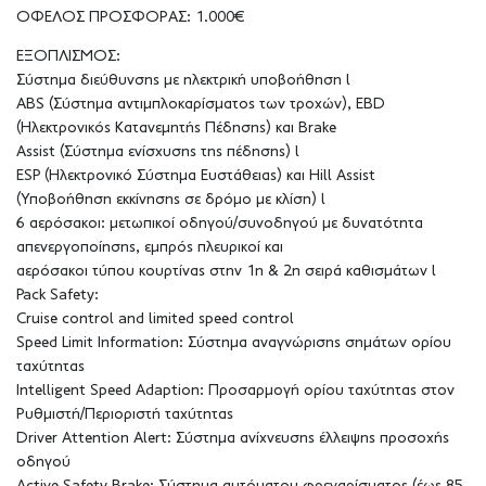
ΟΦΕΛΟΣ ΠΡΟΣΦΟΡΑΣ: 1.000€
ΕΞΟΠΛΙΣΜΟΣ:
Σύστημα διεύθυνσης με ηλεκτρική υποβοήθηση l
ABS (Σύστημα αντιμπλοκαρίσματος των τροχών), EBD
(Ηλεκτρονικός Κατανεμητής Πέδησης) και Brake
Assist (Σύστημα ενίσχυσης της πέδησης) l
ESP (Ηλεκτρονικό Σύστημα Ευστάθειας) και Hill Assist
(Υποβοήθηση εκκίνησης σε δρόμο με κλίση) l
6 αερόσακοι: μετωπικοί οδηγού/συνοδηγού με δυνατότητα
απενεργοποίησης, εμπρός πλευρικοί και
αερόσακοι τύπου κουρτίνας στην 1η & 2η σειρά καθισμάτων l
Pack Safety:
Cruise control and limited speed control
Speed Limit Information: Σύστημα αναγνώρισης σημάτων ορίου
ταχύτητας
Intelligent Speed Adaption: Προσαρμογή ορίου ταχύτητας στον
Ρυθμιστή/Περιοριστή ταχύτητας
Driver Attention Alert: Σύστημα ανίχνευσης έλλειψης προσοχής
οδηγού