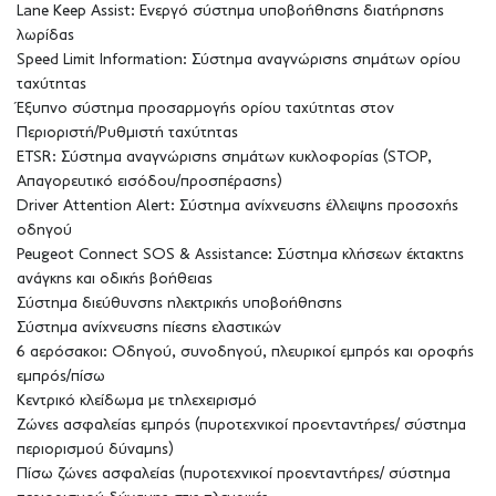
Lane Keep Assist: Ενεργό σύστημα υποβοήθησης διατήρησης
λωρίδας
Speed Limit Information: Σύστημα αναγνώρισης σημάτων ορίου
ταχύτητας
Έξυπνο σύστημα προσαρμογής ορίου ταχύτητας στον
Περιοριστή/Ρυθμιστή ταχύτητας
ETSR: Σύστημα αναγνώρισης σημάτων κυκλοφορίας (STOP,
Απαγορευτικό εισόδου/προσπέρασης)
Driver Attention Alert: Σύστημα ανίχνευσης έλλειψης προσοχής
οδηγού
Peugeot Connect SOS & Assistance: Σύστημα κλήσεων έκτακτης
ανάγκης και οδικής βοήθειας
Σύστημα διεύθυνσης ηλεκτρικής υποβοήθησης
Σύστημα ανίχνευσης πίεσης ελαστικών
6 αερόσακοι: Οδηγού, συνοδηγού, πλευρικοί εμπρός και οροφής
εμπρός/πίσω
Κεντρικό κλείδωμα με τηλεχειρισμό
Ζώνες ασφαλείας εμπρός (πυροτεχνικοί προενταντήρες/ σύστημα
περιορισμού δύναμης)
Πίσω ζώνες ασφαλείας (πυροτεχνικοί προενταντήρες/ σύστημα