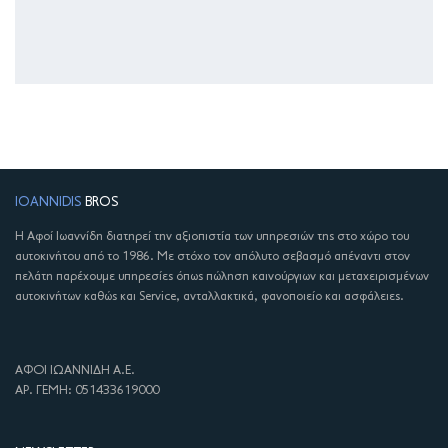
IOANNIDIS
BROS
Η Αφοί Ιωαννίδη διατηρεί την αξιοπιστία των υπηρεσιών της στο χώρο του
αυτοκινήτου από το 1986. Με στόχο τον απόλυτο σεβασμό απέναντι στον
πελάτη παρέχουμε υπηρεσίες όπως πώληση καινούργιων και μεταχειρισμένων
αυτοκινήτων καθώς και Service, ανταλλακτικά, φανοποιείο και ασφάλειες.
ΑΦΟΙ ΙΩΑΝΝΙΔΗ Α.Ε.
ΑΡ. ΓΕΜΗ: 051433619000