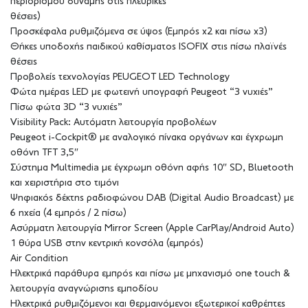
περιορισμού δύναμης στις πλευρικές
θέσεις)
Προσκέφαλα ρυθμιζόμενα σε ύψος (Εμπρός x2 και πίσω x3)
Θήκες υποδοχής παιδικού καθίσματος ISOFIX στις πίσω πλαϊνές
θέσεις
Προβολείς τεχνολογίας PEUGEOT LED Technology
Φώτα ημέρας LED με φωτεινή υπογραφή Peugeot “3 νυχιές”
Πίσω φώτα 3D “3 νυχιές”
Visibility Pack: Αυτόματη λειτουργία προβολέων
Peugeot i-Cockpit® με αναλογικό πίνακα οργάνων και έγχρωμη
οθόνη TFT 3,5″
Σύστημα Multimedia με έγχρωμη οθόνη αφής 10″ SD, Bluetooth
και χειριστήρια στο τιμόνι
Ψηφιακός δέκτης ραδιοφώνου DAB (Digital Audio Broadcast) με
6 ηχεία (4 εμπρός / 2 πίσω)
Ασύρματη λειτουργία Mirror Screen (Apple CarPlay/Android Auto)
1 θύρα USB στην κεντρική κονσόλα (εμπρός)
Air Condition
Ηλεκτρικά παράθυρα εμπρός και πίσω με μηχανισμό one touch &
λειτουργία αναγνώρισης εμποδίου
Ηλεκτρικά ρυθμιζόμενοι και θερμαινόμενοι εξωτερικοί καθρέπτες