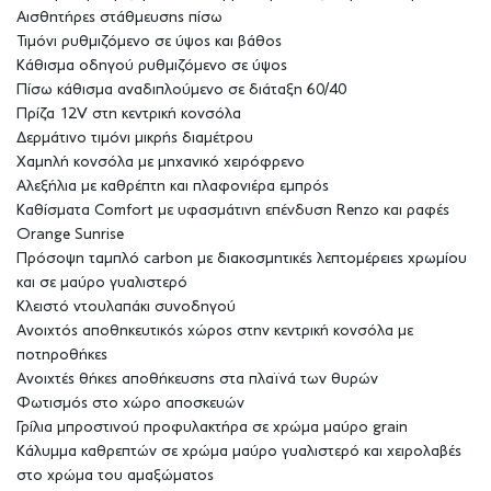
Αισθητήρες στάθμευσης πίσω
Τιμόνι ρυθμιζόμενο σε ύψος και βάθος
Κάθισμα οδηγού ρυθμιζόμενο σε ύψος
Πίσω κάθισμα αναδιπλούμενο σε διάταξη 60/40
Πρίζα 12V στη κεντρική κονσόλα
Δερμάτινο τιμόνι μικρής διαμέτρου
Χαμηλή κονσόλα με μηχανικό χειρόφρενο
Αλεξήλια με καθρέπτη και πλαφονιέρα εμπρός
Καθίσματα Comfort με υφασμάτινη επένδυση Renzo και ραφές
Orange Sunrise
Πρόσοψη ταμπλό carbon με διακοσμητικές λεπτομέρειες χρωμίου
και σε μαύρο γυαλιστερό
Κλειστό ντουλαπάκι συνοδηγού
Ανοιχτός αποθηκευτικός χώρος στην κεντρική κονσόλα με
ποτηροθήκες
Ανοιχτές θήκες αποθήκευσης στα πλαϊνά των θυρών
Φωτισμός στο χώρο αποσκευών
Γρίλια μπροστινού προφυλακτήρα σε χρώμα μαύρο grain
Κάλυμμα καθρεπτών σε χρώμα μαύρο γυαλιστερό και χειρολαβές
στο χρώμα του αμαξώματος