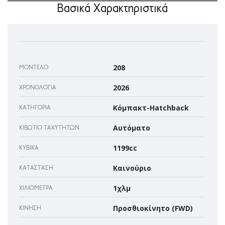
Βασικά Χαρακτηριστικά
208
ΜΟΝΤΈΛΟ
2026
ΧΡΟΝΟΛΟΓΊΑ
Κόμπακτ-Hatchback
ΚΑΤΗΓΟΡΊΑ
Αυτόματο
ΚΙΒΏΤΙΟ ΤΑΧΥΤΉΤΩΝ
1199cc
ΚΥΒΙΚΆ
Καινούριο
ΚΑΤΆΣΤΑΣΗ
1χλμ
ΧΙΛΙΌΜΕΤΡΑ
Προσθιοκίνητο (FWD)
ΚΊΝΗΣΗ