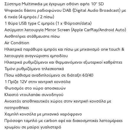
Σύστημα Multimedia με έγχρωμη οθόνη αφής 10″ SD
Ψηφιακός δέκτης ραδιοφώνου DAB (Digital Audio Broadcast) με
6 ηχεία (4 εμπρός / 2 πίσω)
1 θύρα USB type C εμπρός (1 x Φόρτιση/data)
Ασύρματη λειτουργία Mirror Screen (Apple CarPlay/Android Auto)
Αισθητήρες στάθμευσης πίσω
Air Condition
Ηλεκτρικά παράθυρα εμπρός και πίσω με μηχανισμό one touch &
λειτουργία αναγνώρισης εμποδίου
Ηλεκτρικά ρυθμιζόμενοι και θερμαινόμενοι εξωτερικοί καθρέπτες
Τιμόνι ρυθμιζόμενο τηλεσκοπικά
Πίσω κάθισμα αναδιπλούμενο σε διάταξη 60/40
1 Πρίζα 12V στην κεντρική κονσόλα
Φωτισμός στο χώρο αποσκευών
Κλειστό ντουλαπάκι συνοδηγού
Ανοιχτός αποθηκευτικός χώρος στην κεντρική κονσόλα με
ποτηροθήκες
Χαμηλή κονσόλα με μηχανικό χειρόφρενο
Πρόσοψη ταμπλό με carbon εφέ και διακοσμητικές λεπτομέρειες
χρωμίου σε μαύρο γυαλιστερό