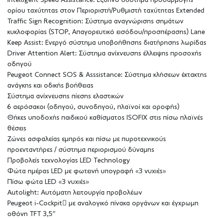
Intelligent Speed Assistance: Έξυπνο σύστημα προσαρμογής
ορίου ταχύτητας στον Περιοριστή/Ρυθμιστή ταχύτητας Extended
Traffic Sign Recognition: Σύστημα αναγνώρισης σημάτων
κυκλοφορίας (STOP, Απαγορευτικό εισόδου/προσπέρασης) Lane
Keep Assist: Ενεργό σύστημα υποβοήθησης διατήρησης λωρίδας
Driver Attention Alert: Σύστημα ανίχνευσης έλλειψης προσοχής
οδηγού
Peugeot Connect SOS & Asssistance: Σύστημα κλήσεων έκτακτης
ανάγκης και οδικής βοήθειας
Σύστημα ανίχνευσης πίεσης ελαστικών
6 αερόσακοι (οδηγού, συνοδηγού, πλαϊνοί και οροφής)
Θήκες υποδοχής παιδικού καθίσματος ISOFIX στις πίσω πλαϊνές
θέσεις
Ζώνες ασφαλείας εμπρός και πίσω με πυροτεχνικούς
προενταντήρες / σύστημα περιορισμού δύναμης
Προβολείς τεχνολογίας LED Technology
Φώτα ημέρας LED με φωτεινή υπογραφή «3 νυχιές»
Πίσω φώτα LED «3 νυχιές»
Autolight: Αυτόματη λειτουργία προβολέων
Peugeot i-Cockpit με αναλογικό πίνακα οργάνων και έγχρωμη
οθόνη TFT 3,5″