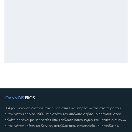
IOANNIDIS
BROS
Η Αφοί Ιωαννίδη διατηρεί την αξιοπιστία των υπηρεσιών της στο χώρο του
αυτοκινήτου από το 1986. Με στόχο τον απόλυτο σεβασμό απέναντι στον
πελάτη παρέχουμε υπηρεσίες όπως πώληση καινούργιων και μεταχειρισμένων
αυτοκινήτων καθώς και Service, ανταλλακτικά, φανοποιείο και ασφάλειες.