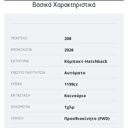
Βασικά Χαρακτηριστικά
208
ΜΟΝΤΈΛΟ
2026
ΧΡΟΝΟΛΟΓΊΑ
Κόμπακτ-Hatchback
ΚΑΤΗΓΟΡΊΑ
Αυτόματο
ΚΙΒΏΤΙΟ ΤΑΧΥΤΉΤΩΝ
1199cc
ΚΥΒΙΚΆ
Καινούριο
ΚΑΤΆΣΤΑΣΗ
1χλμ
ΧΙΛΙΌΜΕΤΡΑ
Προσθιοκίνητο (FWD)
ΚΊΝΗΣΗ