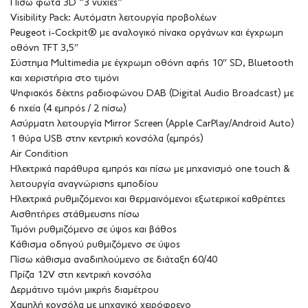
Πίσω φώτα 3D “3 νυχιές”
Visibility Pack: Αυτόματη λειτουργία προβολέων
Peugeot i-Cockpit® με αναλογικό πίνακα οργάνων και έγχρωμη
οθόνη TFT 3,5″
Σύστημα Multimedia με έγχρωμη οθόνη αφής 10″ SD, Bluetooth
και χειριστήρια στο τιμόνι
Ψηφιακός δέκτης ραδιοφώνου DAB (Digital Audio Broadcast) με
6 ηχεία (4 εμπρός / 2 πίσω)
Ασύρματη λειτουργία Mirror Screen (Apple CarPlay/Android Auto)
1 θύρα USB στην κεντρική κονσόλα (εμπρός)
Air Condition
Ηλεκτρικά παράθυρα εμπρός και πίσω με μηχανισμό one touch &
λειτουργία αναγνώρισης εμποδίου
Ηλεκτρικά ρυθμιζόμενοι και θερμαινόμενοι εξωτερικοί καθρέπτες
Αισθητήρες στάθμευσης πίσω
Τιμόνι ρυθμιζόμενο σε ύψος και βάθος
Κάθισμα οδηγού ρυθμιζόμενο σε ύψος
Πίσω κάθισμα αναδιπλούμενο σε διάταξη 60/40
Πρίζα 12V στη κεντρική κονσόλα
Δερμάτινο τιμόνι μικρής διαμέτρου
Χαμηλή κονσόλα με μηχανικό χειρόφρενο