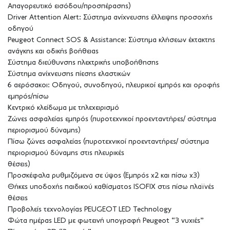
Απαγορευτικό εισόδου/προσπέρασης)
Driver Attention Alert: Σύστημα ανίχνευσης έλλειψης προσοχής
οδηγού
Peugeot Connect SOS & Assistance: Σύστημα κλήσεων έκτακτης
ανάγκης και οδικής βοήθειας
Σύστημα διεύθυνσης ηλεκτρικής υποβοήθησης
Σύστημα ανίχνευσης πίεσης ελαστικών
6 αερόσακοι: Οδηγού, συνοδηγού, πλευρικοί εμπρός και οροφής
εμπρός/πίσω
Κεντρικό κλείδωμα με τηλεχειρισμό
Ζώνες ασφαλείας εμπρός (πυροτεχνικοί προενταντήρες/ σύστημα
περιορισμού δύναμης)
Πίσω ζώνες ασφαλείας (πυροτεχνικοί προενταντήρες/ σύστημα
περιορισμού δύναμης στις πλευρικές
θέσεις)
Προσκέφαλα ρυθμιζόμενα σε ύψος (Εμπρός x2 και πίσω x3)
Θήκες υποδοχής παιδικού καθίσματος ISOFIX στις πίσω πλαϊνές
θέσεις
Προβολείς τεχνολογίας PEUGEOT LED Technology
Φώτα ημέρας LED με φωτεινή υπογραφή Peugeot “3 νυχιές”