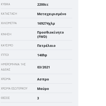
2200cc
ΚΥΒΙΚΆ
Μεταχειρισμένο
ΚΑΤΆΣΤΑΣΗ
169274χλμ
ΧΙΛΙΌΜΕΤΡΑ
Προσθιοκίνητο
ΚΊΝΗΣΗ
(FWD)
Πετρέλαιο
ΚΑΎΣΙΜΟ
140hp
ΊΠΠΟΙ
ΗΜΕΡΟΜΗΝΊΑ 1ΗΣ
03/2021
ΆΔΕΙΑΣ
Ασπρο
ΧΡΏΜΑ
Μαύρο
ΧΡΏΜΑ ΕΣΩΤΕΡΙΚΟΎ
3
ΘΈΣΕΙΣ