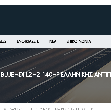
ALES
ΕΝΟΙΚΙΆΣΕΙΣ
ΝΕΑ
ΕΠΙΚΟΙΝΩΝΊΑ
 BLUEHDI L2H2 140HP ΕΛΛΗΝΙΚΗΣ ΑΝΤ
BOXER VAN 2.2D 35 BLUEHDI L2H2 140HP ΕΛΛΗΝΙΚΗΣ ΑΝΤΙΠΡΟΣΩΠΕΙΑΣ