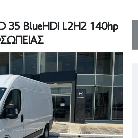
2D 35 BlueHDi L2H2 140hp
ΟΣΩΠΕΙΑΣ