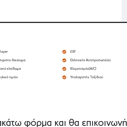
layer
ESP
υρσης-δικαίωμα
Ελληνικής Αντιπροσωπείας
ρικό κλείδωμα
Κλιματισμός(A/C)
υλικό τιμόνι
Υπολογιστής Ταξιδιού
κάτω φόρμα και θα επικοινωνή