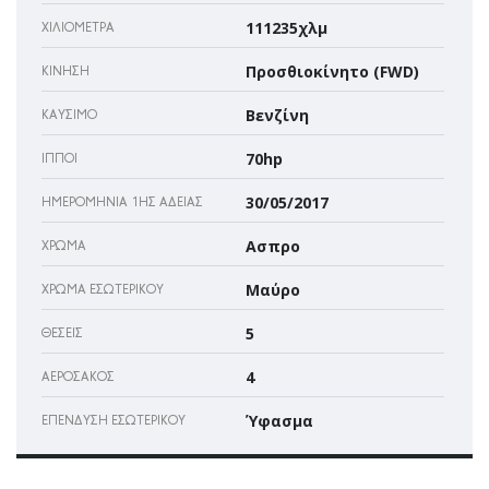
111235χλμ
ΧΙΛΙΌΜΕΤΡΑ
Προσθιοκίνητο (FWD)
ΚΊΝΗΣΗ
Βενζίνη
ΚΑΎΣΙΜΟ
70hp
ΊΠΠΟΙ
30/05/2017
ΗΜΕΡΟΜΗΝΊΑ 1ΗΣ ΆΔΕΙΑΣ
Ασπρο
ΧΡΏΜΑ
Μαύρο
ΧΡΏΜΑ ΕΣΩΤΕΡΙΚΟΎ
5
ΘΈΣΕΙΣ
4
ΑΕΡΌΣΑΚΌΣ
Ύφασμα
ΕΠΈΝΔΥΣΗ ΕΣΩΤΕΡΙΚΟΎ