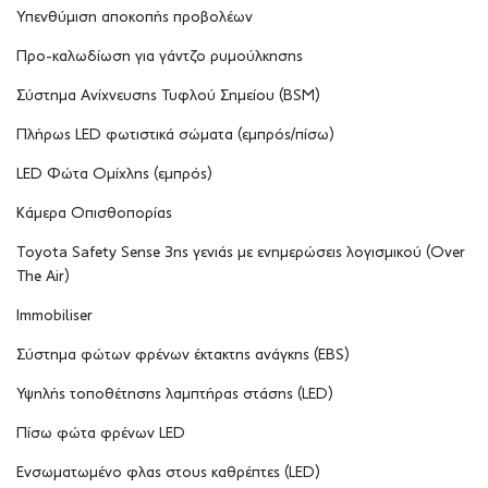
Υπενθύμιση αποκοπής προβολέων
Προ-καλωδίωση για γάντζο ρυμούλκησης
Σύστημα Ανίχνευσης Τυφλού Σημείου (BSM)
Πλήρως LED φωτιστικά σώματα (εμπρός/πίσω)
LED Φώτα Ομίχλης (εμπρός)
Κάμερα Oπισθοπορίας
Toyota Safety Sense 3ης γενιάς με ενημερώσεις λογισμικού (Οver
The Air)
Immobiliser
Σύστημα φώτων φρένων έκτακτης ανάγκης (EBS)
Υψηλής τοποθέτησης λαμπτήρας στάσης (LED)
Πίσω φώτα φρένων LED
Ενσωματωμένο φλας στους καθρέπτες (LED)