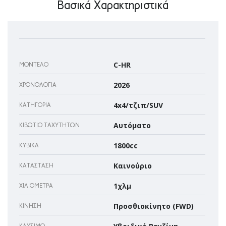
Βασικά Χαρακτηριστικά
C-HR
ΜΟΝΤΈΛΟ
2026
ΧΡΟΝΟΛΟΓΊΑ
4x4/τζιπ/SUV
ΚΑΤΗΓΟΡΊΑ
Αυτόματο
ΚΙΒΏΤΙΟ ΤΑΧΥΤΉΤΩΝ
1800cc
ΚΥΒΙΚΆ
Καινούριο
ΚΑΤΆΣΤΑΣΗ
1χλμ
ΧΙΛΙΌΜΕΤΡΑ
Προσθιοκίνητο (FWD)
ΚΊΝΗΣΗ