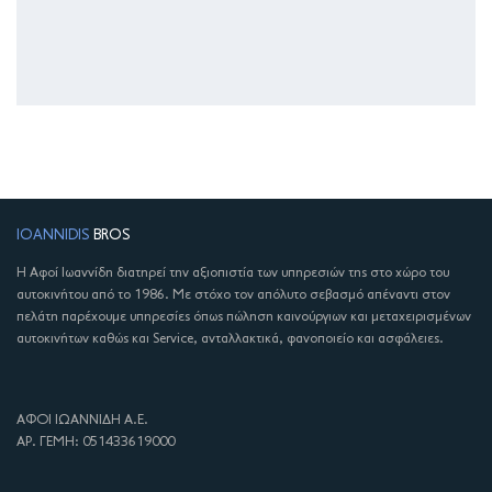
IOANNIDIS
BROS
Η Αφοί Ιωαννίδη διατηρεί την αξιοπιστία των υπηρεσιών της στο χώρο του
αυτοκινήτου από το 1986. Με στόχο τον απόλυτο σεβασμό απέναντι στον
πελάτη παρέχουμε υπηρεσίες όπως πώληση καινούργιων και μεταχειρισμένων
αυτοκινήτων καθώς και Service, ανταλλακτικά, φανοποιείο και ασφάλειες.
ΑΦΟΙ ΙΩΑΝΝΙΔΗ Α.Ε.
ΑΡ. ΓΕΜΗ: 051433619000