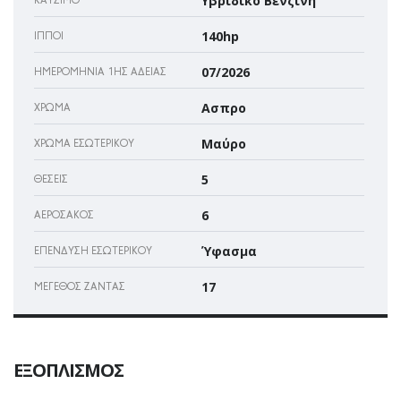
Υβριδικό Βενζίνη
ΚΑΎΣΙΜΟ
140hp
ΊΠΠΟΙ
07/2026
ΗΜΕΡΟΜΗΝΊΑ 1ΗΣ ΆΔΕΙΑΣ
Ασπρο
ΧΡΏΜΑ
Μαύρο
ΧΡΏΜΑ ΕΣΩΤΕΡΙΚΟΎ
5
ΘΈΣΕΙΣ
6
ΑΕΡΌΣΑΚΌΣ
Ύφασμα
ΕΠΈΝΔΥΣΗ ΕΣΩΤΕΡΙΚΟΎ
17
ΜΈΓΕΘΟΣ ΖΆΝΤΑΣ
ΕΞΟΠΛΙΣΜΌΣ