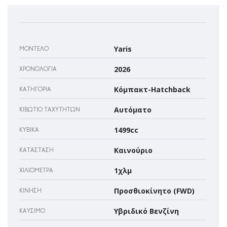
Yaris
ΜΟΝΤΈΛΟ
2026
ΧΡΟΝΟΛΟΓΊΑ
Κόμπακτ-Hatchback
ΚΑΤΗΓΟΡΊΑ
Αυτόματο
ΚΙΒΏΤΙΟ ΤΑΧΥΤΉΤΩΝ
1499cc
ΚΥΒΙΚΆ
Καινούριο
ΚΑΤΆΣΤΑΣΗ
1χλμ
ΧΙΛΙΌΜΕΤΡΑ
Προσθιοκίνητο (FWD)
ΚΊΝΗΣΗ
Υβριδικό Βενζίνη
ΚΑΎΣΙΜΟ