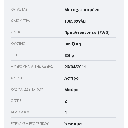
Μεταχειρισμένο
ΚΑΤΆΣΤΑΣΗ
138909χλμ
ΧΙΛΙΌΜΕΤΡΑ
Προσθιοκίνητο (FWD)
ΚΊΝΗΣΗ
Βενζίνη
ΚΑΎΣΙΜΟ
85hp
ΊΠΠΟΙ
26/04/2011
ΗΜΕΡΟΜΗΝΊΑ 1ΗΣ ΆΔΕΙΑΣ
Ασπρο
ΧΡΏΜΑ
Μαύρο
ΧΡΏΜΑ ΕΣΩΤΕΡΙΚΟΎ
2
ΘΈΣΕΙΣ
4
ΑΕΡΌΣΑΚΌΣ
Ύφασμα
ΕΠΈΝΔΥΣΗ ΕΣΩΤΕΡΙΚΟΎ