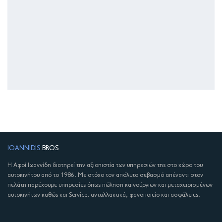
IOANNIDIS
BROS
Η Αφοί Ιωαννίδη διατηρεί την αξιοπιστία των υπηρεσιών της στο χώρο του
αυτοκινήτου από το 1986. Με στόχο τον απόλυτο σεβασμό απέναντι στον
πελάτη παρέχουμε υπηρεσίες όπως πώληση καινούργιων και μεταχειρισμένων
αυτοκινήτων καθώς και Service, ανταλλακτικά, φανοποιείο και ασφάλειες.