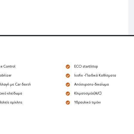
se Control
ECO start/stop
bilizer
Isofix -Παιδικά Καθίσματα
λλαγή με Car δεκτή
Απόσυρσης-δικαίωμα
ρικό κλείδωμα
Κλιματισμός(A/C)
ολείς ομίχλης
Υδραυλικό τιμόνι