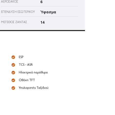
6
ΑΕΡΌΣΑΚΌΣ
Ύφασμα
ΕΠΈΝΔΥΣΗ ΕΣΩΤΕΡΙΚΟΎ
14
ΜΈΓΕΘΟΣ ΖΆΝΤΑΣ
ESP
TCS - ASR
Ηλεκτρικά παράθυρα
Οθόνη TFT
Υπολογιστής Ταξιδιού