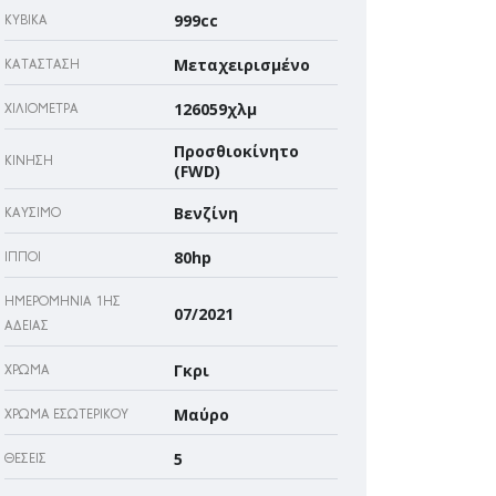
999cc
ΚΥΒΙΚΆ
Μεταχειρισμένο
ΚΑΤΆΣΤΑΣΗ
126059χλμ
ΧΙΛΙΌΜΕΤΡΑ
Προσθιοκίνητο
ΚΊΝΗΣΗ
(FWD)
Βενζίνη
ΚΑΎΣΙΜΟ
80hp
ΊΠΠΟΙ
ΗΜΕΡΟΜΗΝΊΑ 1ΗΣ
07/2021
ΆΔΕΙΑΣ
Γκρι
ΧΡΏΜΑ
Μαύρο
ΧΡΏΜΑ ΕΣΩΤΕΡΙΚΟΎ
5
ΘΈΣΕΙΣ