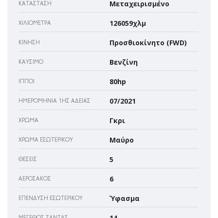
Μεταχειρισμένο
ΚΑΤΆΣΤΑΣΗ
126059χλμ
ΧΙΛΙΌΜΕΤΡΑ
Προσθιοκίνητο (FWD)
ΚΊΝΗΣΗ
Βενζίνη
ΚΑΎΣΙΜΟ
80hp
ΊΠΠΟΙ
07/2021
ΗΜΕΡΟΜΗΝΊΑ 1ΗΣ ΆΔΕΙΑΣ
Γκρι
ΧΡΏΜΑ
Μαύρο
ΧΡΏΜΑ ΕΣΩΤΕΡΙΚΟΎ
5
ΘΈΣΕΙΣ
6
ΑΕΡΌΣΑΚΌΣ
Ύφασμα
ΕΠΈΝΔΥΣΗ ΕΣΩΤΕΡΙΚΟΎ
14
ΜΈΓΕΘΟΣ ΖΆΝΤΑΣ