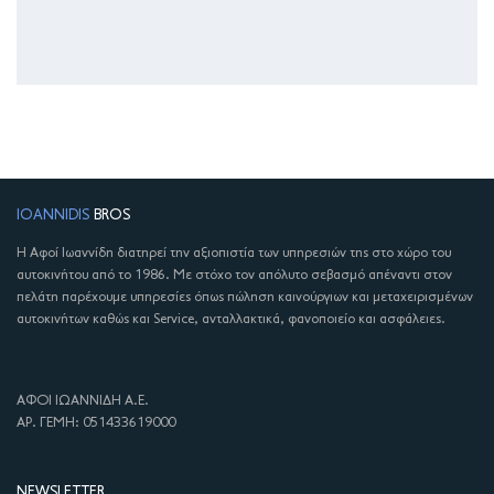
IOANNIDIS
BROS
Η Αφοί Ιωαννίδη διατηρεί την αξιοπιστία των υπηρεσιών της στο χώρο του
αυτοκινήτου από το 1986. Με στόχο τον απόλυτο σεβασμό απέναντι στον
πελάτη παρέχουμε υπηρεσίες όπως πώληση καινούργιων και μεταχειρισμένων
αυτοκινήτων καθώς και Service, ανταλλακτικά, φανοποιείο και ασφάλειες.
ΑΦΟΙ ΙΩΑΝΝΙΔΗ Α.Ε.
ΑΡ. ΓΕΜΗ: 051433619000
NEWSLETTER