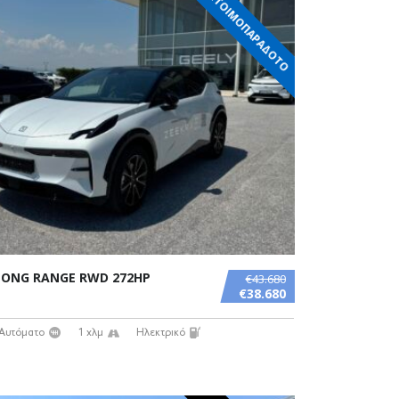
ΕΤΟΙΜΟΠΑΡΑΔΟΤΟ
 LONG RANGE RWD 272HP
€43.680
€38.680
Αυτόματο
1 χλμ
Ηλεκτρικό