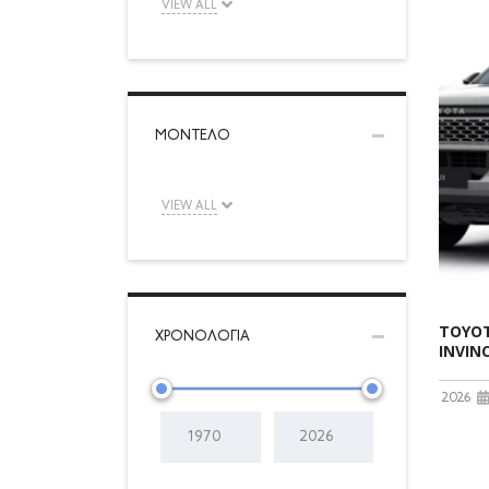
VIEW ALL
ΜΟΝΤΈΛΟ
VIEW ALL
TOYOT
ΧΡΟΝΟΛΟΓΊΑ
INVINC
2026