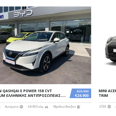
N QASHQAI E POWER 158 CVT
MINI AC
€25.900
UM ΕΛΛΗΝΙΚΗΣ ΑΝΤΙΠΡΟΣΩΠΕΙΑΣ.....
€24.900
TRIM
2026
Αυτόματο
68 850 χλμ
Υβριδικό Βενζίνη