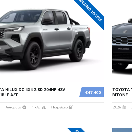
ΔΙΑΘΕΣΙΜΟ 10/2026
A HILUX DC 4X4 2.8D 204HP 48V
TOYOTA Y
€47.400
IBLE A/T
BITONE
Αυτόματο
1 χλμ
Πετρέλαιο
2026