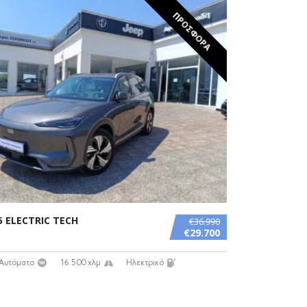
ΠΡΟΣΦΟΡΑ
5 ELECTRIC TECH
€36.990
€29.700
Αυτόματο
16 500 χλμ
Ηλεκτρικό