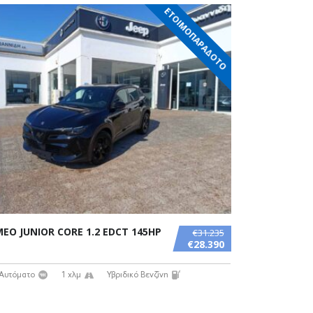
ΕΤΟΙΜΟΠΑΡΑΔΟΤΟ
EO JUNIOR CORE 1.2 EDCT 145HP
€31.235
€28.390
Αυτόματο
1 χλμ
Υβριδικό Βενζίνη