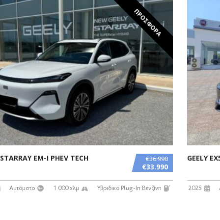
ΠΡΟΣΦΟΡΑ
 STARRAY EM-I PHEV TECH
GEELY EX
€36.990
€33.990
Αυτόματο
1 000 χλμ
Υβριδικό Plug-In Βενζίνη
2025