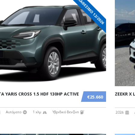
ΔΙΑΘΕΣΙΜΟ 12/2026
A YARIS CROSS 1.5 HDF 130HP ACTIVE
ZEEKR X
€25.660
Αυτόματο
1 χλμ
Υβριδικό Βενζίνη
2026