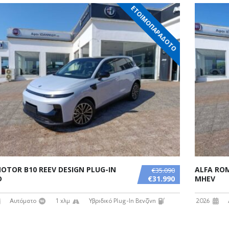
ΕΤΟΙΜΟΠΑΡΑΔΟΤΟ
OTOR B10 REEV DESIGN PLUG-IN
ALFA ROM
€35.090
D
€31.990
MHEV
Αυτόματο
1 χλμ
Υβριδικό Plug-In Βενζίνη
2026