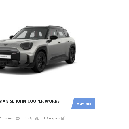
EMAN SE JOHN COOPER WORKS
€45.800
Αυτόματο
1 χλμ
Ηλεκτρικό